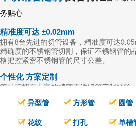
方管/不锈钢管定制
务贴心
201不锈钢管定制
精准度可达 ±0.02mm
拥有8台先进的切管设备，精准度可达0.05
精确度的不锈钢管切割，保证不锈钢管的
格把控紧密不锈钢管的尺寸公差。
个性化 方案定制
管特汇拥有丰富的精密不锈钢管定制经验
同时行业应用以及应用需求，能够为您提
异型管
方形管
圆管
个性化方案，满足您的个性化需求。
花纹
打孔
单槽