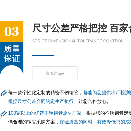
尺寸公差严格把控 百家
STRICT DIMENSIONAL TOLERANCE CONTROL
查看产品+
每一款个性化定制的精密不锈钢管，
都能为您提供出厂检测
根据尺寸公差合同约定生产执行
，让您合作放心。
100家以上的优选不锈钢管原材厂家
，根据您的不锈钢管定
供合理的钢管采购方案，
保证质量的同时，有效降低您的成