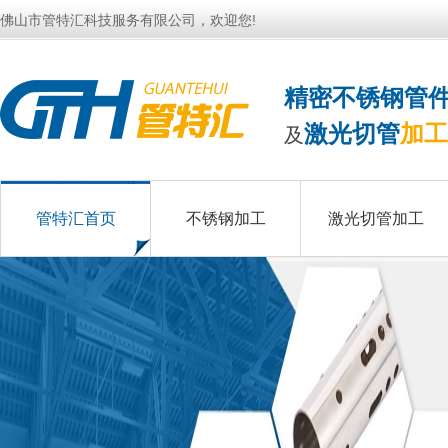
佛山市管特汇科技服务有限公司，欢迎您!
精密不锈钢管
激光切管
加工
及
管特汇首页
不锈钢加工
激光切管加工